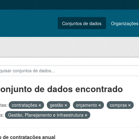
Conjuntos de dados
Organizações
conjunto de dados encontrado
tas:
contratações
gestão
orçamento
compras
s:
Gestão, Planejamento e Infraestrutura
o de contratações anual