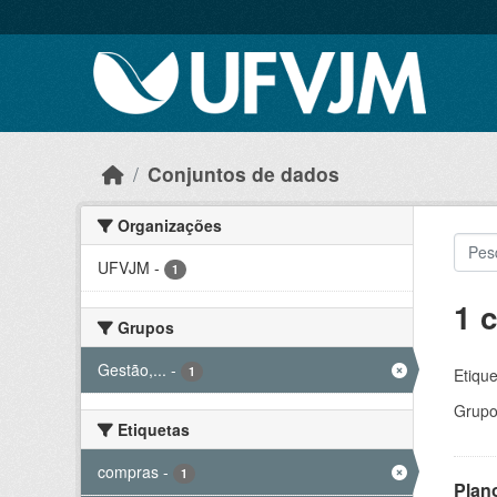
Skip to main content
Conjuntos de dados
Organizações
UFVJM
-
1
1 
Grupos
Gestão,...
-
1
Etique
Grupo
Etiquetas
compras
-
1
Plan