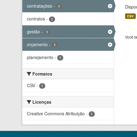
contratações
-
Dispo
1
CSV
contratos
-
1
gestão
-
1
Você t
orçamento
-
1
planejamento
-
1
Formatos
CSV
-
1
Licenças
Creative Commons Atribuição
-
1