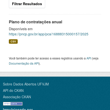
Filtrar Resultados
Plano de contratações anual
Disponíveis em
https://pncp.gov.br/app/pca/16888315000157/2025
CSV
Você também pode ter acesso a esses registros usando a
API
(veja
Documentação da API
).
Sobre Dados Abertos UFVJM
API do CKAN
Associação CKAN
Impulsionado por