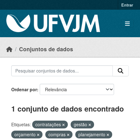
Skip to main content
Entrar
Conjuntos de dados
Ordenar por
1 conjunto de dados encontrado
Etiquetas:
contratações
gestão
orçamento
compras
planejamento