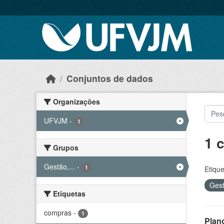
Skip to main content
Conjuntos de dados
Organizações
UFVJM
-
1
1 
Grupos
Gestão,...
-
1
Etique
Gest
Etiquetas
compras
-
1
Plan