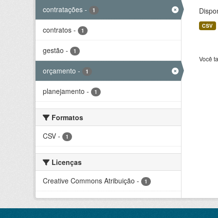
contratações
-
Dispo
1
CSV
contratos
-
1
gestão
-
1
Você t
orçamento
-
1
planejamento
-
1
Formatos
CSV
-
1
Licenças
Creative Commons Atribuição
-
1