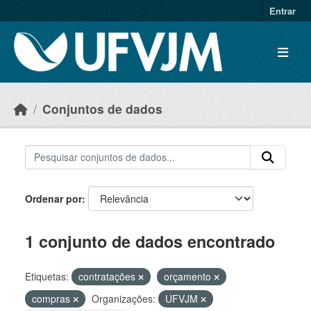
Skip to main content
Entrar
Conjuntos de dados
Ordenar por
1 conjunto de dados encontrado
Etiquetas:
contratações
orçamento
compras
Organizações:
UFVJM