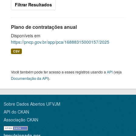
Filtrar Resultados
Plano de contratações anual
Disponíveis em
https://pncp.gov.br/app/pca/16888315000157/2025
CSV
Você também pode ter acesso a esses registros usando a
API
(veja
Documentação da API
).
Sobre Dados Abertos UFVJM
API do CKAN
Associação CKAN
Impulsionado por