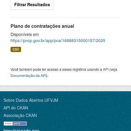
Filtrar Resultados
Plano de contratações anual
Disponíveis em
https://pncp.gov.br/app/pca/16888315000157/2025
CSV
Você também pode ter acesso a esses registros usando a
API
(veja
Documentação da API
).
Sobre Dados Abertos UFVJM
API do CKAN
Associação CKAN
Impulsionado por