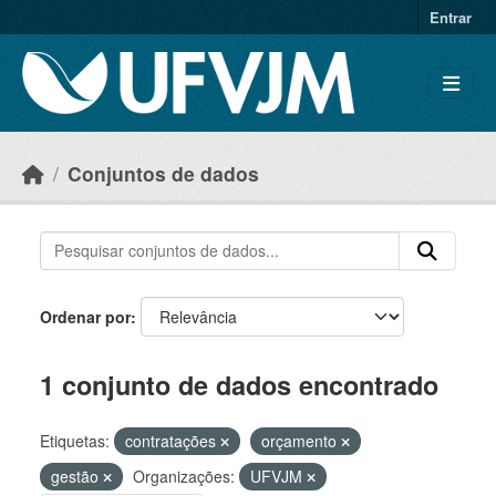
Skip to main content
Entrar
Conjuntos de dados
Ordenar por
1 conjunto de dados encontrado
Etiquetas:
contratações
orçamento
gestão
Organizações:
UFVJM