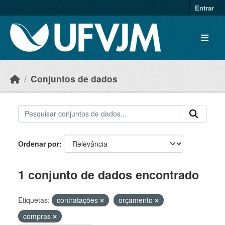
Skip to main content
Entrar
Conjuntos de dados
Ordenar por
1 conjunto de dados encontrado
Etiquetas:
contratações
orçamento
compras