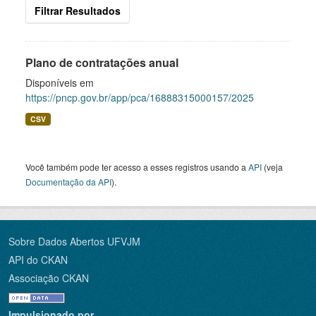
Filtrar Resultados
Plano de contratações anual
Disponíveis em
https://pncp.gov.br/app/pca/16888315000157/2025
CSV
Você também pode ter acesso a esses registros usando a
API
(veja
Documentação da API
).
Sobre Dados Abertos UFVJM
API do CKAN
Associação CKAN
Impulsionado por