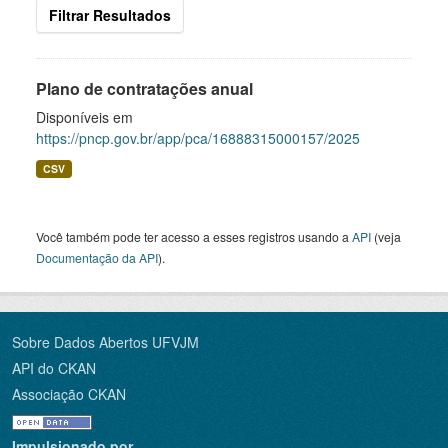
Filtrar Resultados
Plano de contratações anual
Disponíveis em
https://pncp.gov.br/app/pca/16888315000157/2025
CSV
Você também pode ter acesso a esses registros usando a
API
(veja
Documentação da API
).
Sobre Dados Abertos UFVJM
API do CKAN
Associação CKAN
Impulsionado por