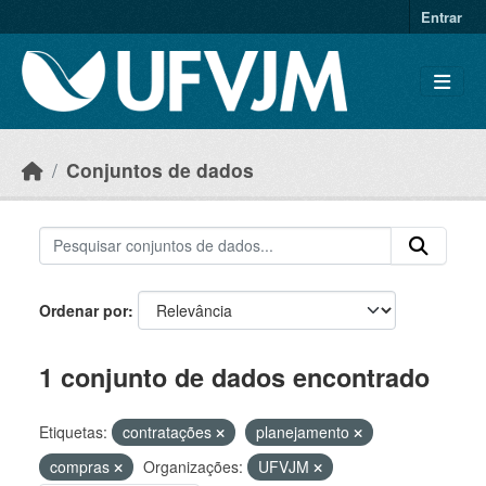
Skip to main content
Entrar
Conjuntos de dados
Ordenar por
1 conjunto de dados encontrado
Etiquetas:
contratações
planejamento
compras
Organizações:
UFVJM