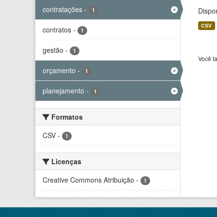
contratações
-
Dispo
1
CSV
contratos
-
1
gestão
-
1
Você t
orçamento
-
1
planejamento
-
1
Formatos
CSV
-
1
Licenças
Creative Commons Atribuição
-
1