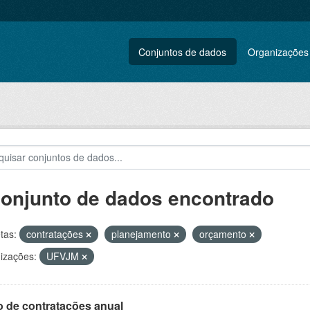
Conjuntos de dados
Organizações
conjunto de dados encontrado
tas:
contratações
planejamento
orçamento
izações:
UFVJM
o de contratações anual