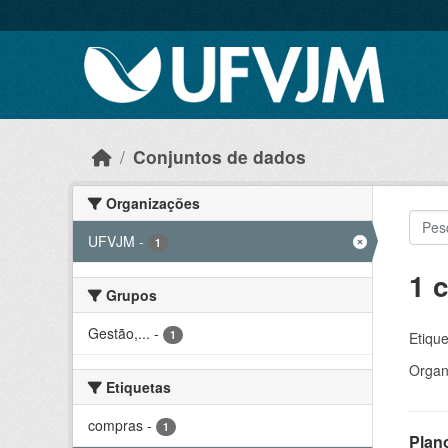
Skip to main content
Conjuntos de dados
Organizações
UFVJM
-
1
1 
Grupos
Gestão,...
-
1
Etique
Organ
Etiquetas
compras
-
1
Plan