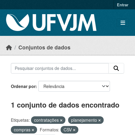
Skip to main content
Entrar
Conjuntos de dados
Ordenar por
1 conjunto de dados encontrado
Etiquetas:
contratações
planejamento
compras
Formatos:
CSV