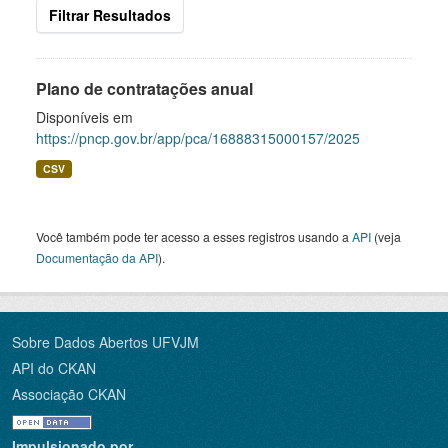
Filtrar Resultados
Plano de contratações anual
Disponíveis em
https://pncp.gov.br/app/pca/16888315000157/2025
CSV
Você também pode ter acesso a esses registros usando a
API
(veja
Documentação da API
).
Sobre Dados Abertos UFVJM
API do CKAN
Associação CKAN
Impulsionado por