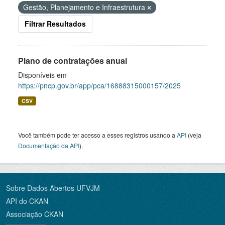
Gestão, Planejamento e Infraestrutura
Filtrar Resultados
Plano de contratações anual
Disponíveis em
https://pncp.gov.br/app/pca/16888315000157/2025
CSV
Você também pode ter acesso a esses registros usando a
API
(veja
Documentação da API
).
Sobre Dados Abertos UFVJM
API do CKAN
Associação CKAN