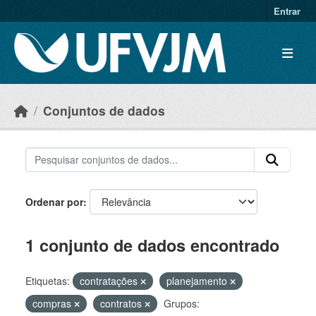
Skip to main content
Entrar
Conjuntos de dados
Ordenar por
1 conjunto de dados encontrado
Etiquetas:
contratações
planejamento
compras
contratos
Grupos: