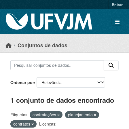
Skip to main content
Entrar
Conjuntos de dados
Ordenar por
1 conjunto de dados encontrado
Etiquetas:
contratações
planejamento
contratos
Licenças: