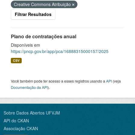
Creative Commons Atribuição
Filtrar Resultados
Plano de contratações anual
Disponíveis em
https://pncp.gov.br/app/pca/16888315000157/2025
CSV
Você também pode ter acesso a esses registros usando a
API
(veja
Documentação da API
).
Sobre Dados Abertos UFVJM
API do CKAN
Associação CKAN