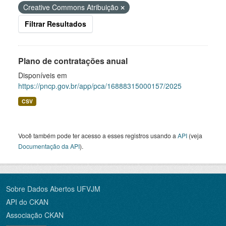
Creative Commons Atribuição
Filtrar Resultados
Plano de contratações anual
Disponíveis em
https://pncp.gov.br/app/pca/16888315000157/2025
CSV
Você também pode ter acesso a esses registros usando a
API
(veja
Documentação da API
).
Sobre Dados Abertos UFVJM
API do CKAN
Associação CKAN