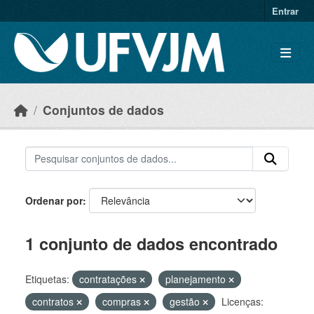
Skip to main content
Entrar
Conjuntos de dados
Ordenar por
1 conjunto de dados encontrado
Etiquetas:
contratações
planejamento
contratos
compras
gestão
Licenças: