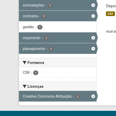
contratações
-
Dispo
1
CSV
contratos
-
1
gestão
-
1
Você t
orçamento
-
1
planejamento
-
1
Formatos
CSV
-
1
Licenças
Creative Commons Atribuição
-
1