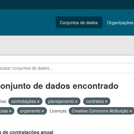
Conjuntos de dados
Organizações
conjunto de dados encontrado
tas:
contratações
planejamento
contratos
pras
orçamento
Licenças:
Creative Commons Atribuição
o de contratações anual