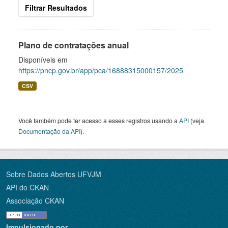
Filtrar Resultados
Plano de contratações anual
Disponíveis em
https://pncp.gov.br/app/pca/16888315000157/2025
CSV
Você também pode ter acesso a esses registros usando a
API
(veja
Documentação da API
).
Sobre Dados Abertos UFVJM
API do CKAN
Associação CKAN
Impulsionado por