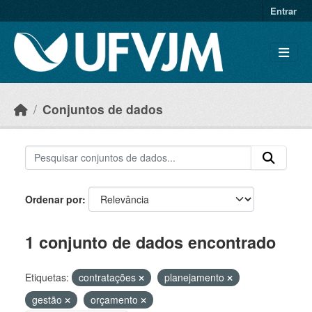
Skip to main content
Entrar
Conjuntos de dados
Ordenar por
1 conjunto de dados encontrado
Etiquetas:
contratações
planejamento
gestão
orçamento