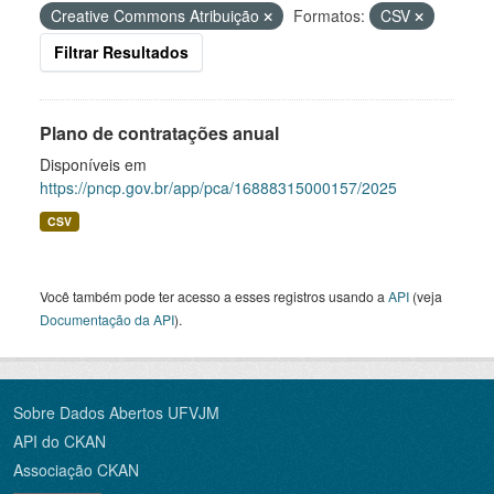
Creative Commons Atribuição
Formatos:
CSV
Filtrar Resultados
Plano de contratações anual
Disponíveis em
https://pncp.gov.br/app/pca/16888315000157/2025
CSV
Você também pode ter acesso a esses registros usando a
API
(veja
Documentação da API
).
Sobre Dados Abertos UFVJM
API do CKAN
Associação CKAN