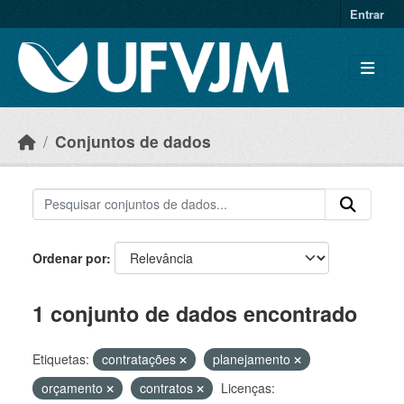
Skip to main content
Entrar
Conjuntos de dados
Ordenar por
1 conjunto de dados encontrado
Etiquetas:
contratações
planejamento
orçamento
contratos
Licenças: