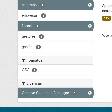
contratos
-
Aprese
1
entre
empresas
-
1
CSV
fiscais
-
1
Você t
gestores
-
1
gestão
-
1
Formatos
CSV
-
1
Licenças
Creative Commons Atribuição
-
1