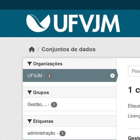
Skip to main content
Conjuntos de dados
Organizações
UFVJM
-
1
1 
Grupos
Gestão,...
-
1
Etique
Licen
Etiquetas
administração
-
1
Gesto