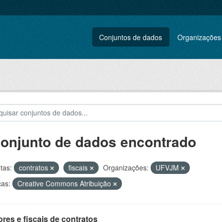
Conjuntos de dados
Organizações
conjunto de dados encontrado
tas:
contratos
fiscais
Organizações:
UFVJM
ças:
Creative Commons Atribuição
res e fiscais de contratos