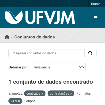
Skip to main content
Entrar
Conjuntos de dados
Ordenar por
1 conjunto de dados encontrado
Etiquetas:
contratos
contratações
Formatos:
CSV
Grupos: