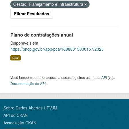
Gestão, Planejamento e Infraestrutura
Filtrar Resultados
Plano de contratações anual
Disponíveis em
https://pncp.gov.br/app/pca/16888315000157/2025
CSV
Você também pode ter acesso a esses registros usando a
API
(veja
Documentação da API
).
Sobre Dados Abertos UFVJM
API do CKAN
Associação CKAN