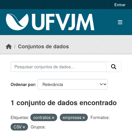
Skip to main content
Entrar
Conjuntos de dados
Ordenar por
1 conjunto de dados encontrado
Etiquetas:
contratos
empresas
Formatos:
CSV
Grupos: