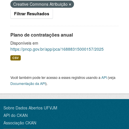
Creative Commons Atribuição
Filtrar Resultados
Plano de contratações anual
Disponíveis em
https://pncp.gov.br/app/pca/16888315000157/2025
CSV
Você também pode ter acesso a esses registros usando a
API
(veja
Documentação da API
).
Sobre Dados Abertos UFVJM
API do CKAN
Associação CKAN