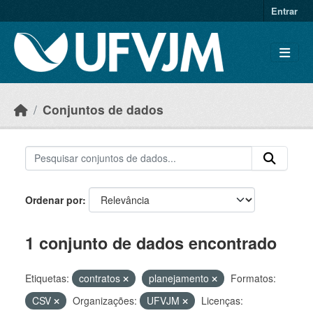
Skip to main content
Entrar
Conjuntos de dados
Ordenar por
1 conjunto de dados encontrado
Etiquetas:
contratos
planejamento
Formatos:
CSV
Organizações:
UFVJM
Licenças: