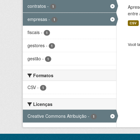
contratos
-
Aprese
1
entre
empresas
-
1
CSV
fiscais
-
1
Você t
gestores
-
1
gestão
-
1
Formatos
CSV
-
1
Licenças
Creative Commons Atribuição
-
1