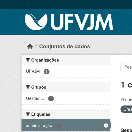
Skip to main content
Conjuntos de dados
Organizações
UFVJM
-
1
1 
Grupos
Gestão,...
-
1
Etique
Crea
Etiquetas
administração
-
1
Gesto