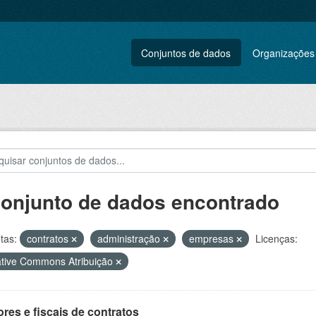
Conjuntos de dados
Organizações
conjunto de dados encontrado
tas:
contratos
administração
empresas
Licenças:
tive Commons Atribuição
res e fiscais de contratos