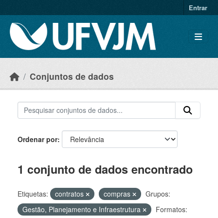
Skip to main content
Entrar
Conjuntos de dados
Ordenar por
1 conjunto de dados encontrado
Etiquetas:
contratos
compras
Grupos:
Gestão, Planejamento e Infraestrutura
Formatos: