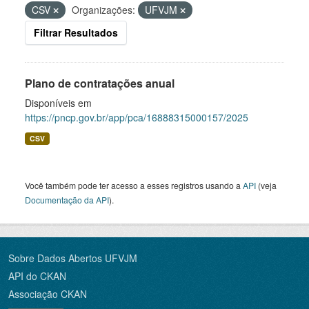
CSV
Organizações:
UFVJM
Filtrar Resultados
Plano de contratações anual
Disponíveis em
https://pncp.gov.br/app/pca/16888315000157/2025
CSV
Você também pode ter acesso a esses registros usando a
API
(veja
Documentação da API
).
Sobre Dados Abertos UFVJM
API do CKAN
Associação CKAN