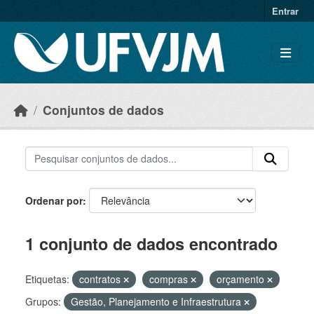
Skip to main content
Entrar
Conjuntos de dados
Ordenar por
1 conjunto de dados encontrado
Etiquetas:
contratos
compras
orçamento
Grupos:
Gestão, Planejamento e Infraestrutura