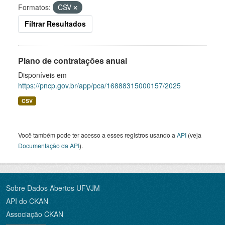
Formatos:
CSV
Filtrar Resultados
Plano de contratações anual
Disponíveis em
https://pncp.gov.br/app/pca/16888315000157/2025
CSV
Você também pode ter acesso a esses registros usando a
API
(veja
Documentação da API
).
Sobre Dados Abertos UFVJM
API do CKAN
Associação CKAN