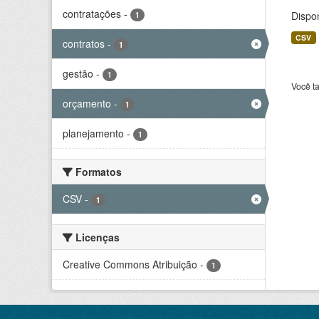
contratações
-
Dispo
1
CSV
contratos
-
1
gestão
-
1
Você t
orçamento
-
1
planejamento
-
1
Formatos
CSV
-
1
Licenças
Creative Commons Atribuição
-
1