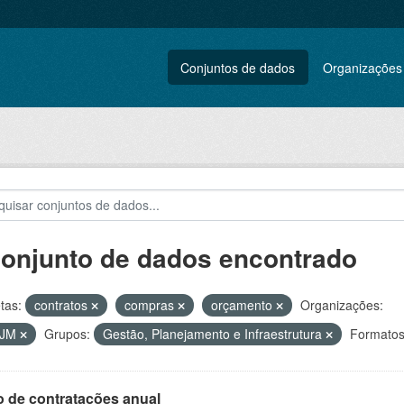
Conjuntos de dados
Organizações
conjunto de dados encontrado
tas:
contratos
compras
orçamento
Organizações:
VJM
Grupos:
Gestão, Planejamento e Infraestrutura
Formatos
o de contratações anual