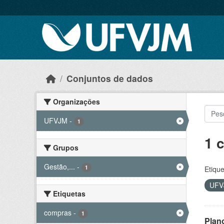
Skip to main content
Conjuntos de dados
Organizações
UFVJM
-
1
1 
Grupos
Gestão,...
-
1
Etique
UF
Etiquetas
compras
-
1
Plan