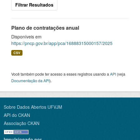
Filtrar Resultados
Plano de contratações anual
Disponíveis em
https://pncp.gov.br/app/pca/16888315000157/2025
CSV
Você também pode ter acesso a esses registros usando a
API
(veja
Documentação da API
).
Sobre Dados Abertos UFVJM
API do CKAN
Associação CKAN
Impulsionado por