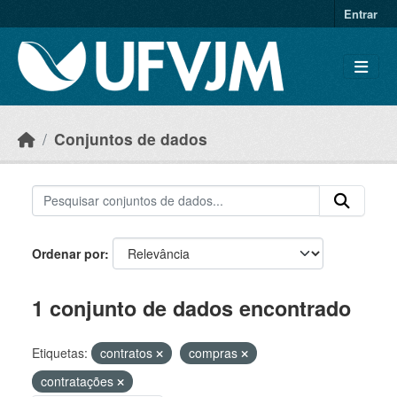
Skip to main content
Entrar
Conjuntos de dados
Ordenar por
1 conjunto de dados encontrado
Etiquetas:
contratos
compras
contratações