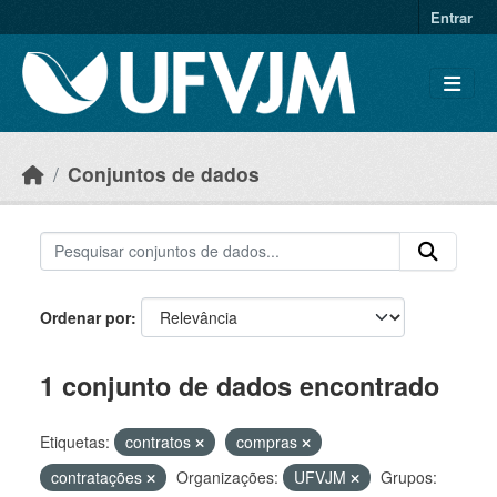
Skip to main content
Entrar
Conjuntos de dados
Ordenar por
1 conjunto de dados encontrado
Etiquetas:
contratos
compras
contratações
Organizações:
UFVJM
Grupos: