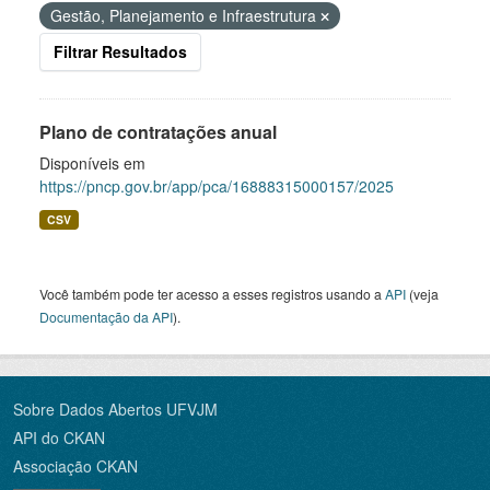
Gestão, Planejamento e Infraestrutura
Filtrar Resultados
Plano de contratações anual
Disponíveis em
https://pncp.gov.br/app/pca/16888315000157/2025
CSV
Você também pode ter acesso a esses registros usando a
API
(veja
Documentação da API
).
Sobre Dados Abertos UFVJM
API do CKAN
Associação CKAN