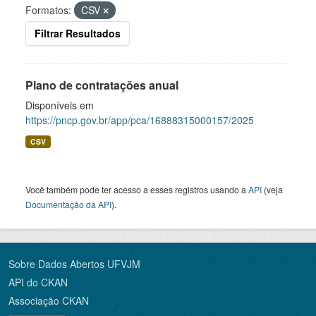
Formatos:
CSV
Filtrar Resultados
Plano de contratações anual
Disponíveis em
https://pncp.gov.br/app/pca/16888315000157/2025
CSV
Você também pode ter acesso a esses registros usando a
API
(veja
Documentação da API
).
Sobre Dados Abertos UFVJM
API do CKAN
Associação CKAN