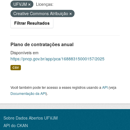
UFVJM
Licenças:
Creative Commons Atribuição
Filtrar Resultados
Plano de contratações anual
Disponíveis em
https://pncp.gov.br/app/pca/16888315000157/2025
CSV
Você também pode ter acesso a esses registros usando a
API
(veja
Documentação da API
).
Sobre Dados Abertos UFVJM
API do CKAN