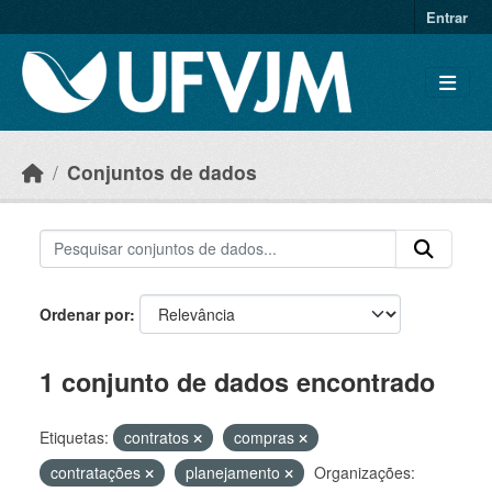
Skip to main content
Entrar
Conjuntos de dados
Ordenar por
1 conjunto de dados encontrado
Etiquetas:
contratos
compras
contratações
planejamento
Organizações: