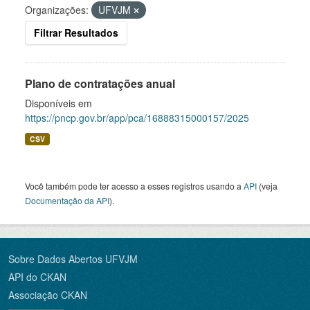
Organizações:
UFVJM
Filtrar Resultados
Plano de contratações anual
Disponíveis em
https://pncp.gov.br/app/pca/16888315000157/2025
CSV
Você também pode ter acesso a esses registros usando a
API
(veja
Documentação da API
).
Sobre Dados Abertos UFVJM
API do CKAN
Associação CKAN