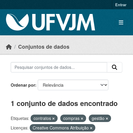
Skip to main content
Entrar
Conjuntos de dados
Ordenar por
1 conjunto de dados encontrado
Etiquetas:
contratos
compras
gestão
Licenças:
Creative Commons Atribuição