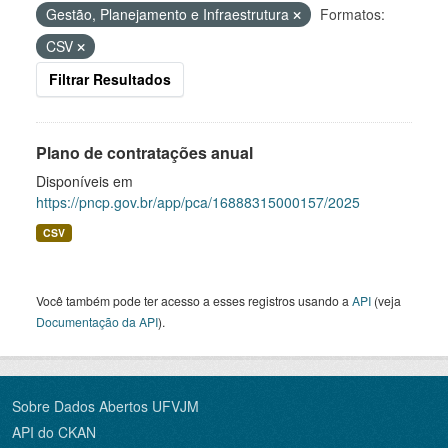
Gestão, Planejamento e Infraestrutura
Formatos:
CSV
Filtrar Resultados
Plano de contratações anual
Disponíveis em
https://pncp.gov.br/app/pca/16888315000157/2025
CSV
Você também pode ter acesso a esses registros usando a
API
(veja
Documentação da API
).
Sobre Dados Abertos UFVJM
API do CKAN