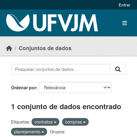
Skip to main content
Entrar
Conjuntos de dados
Ordenar por
1 conjunto de dados encontrado
Etiquetas:
contratos
compras
planejamento
Grupos: