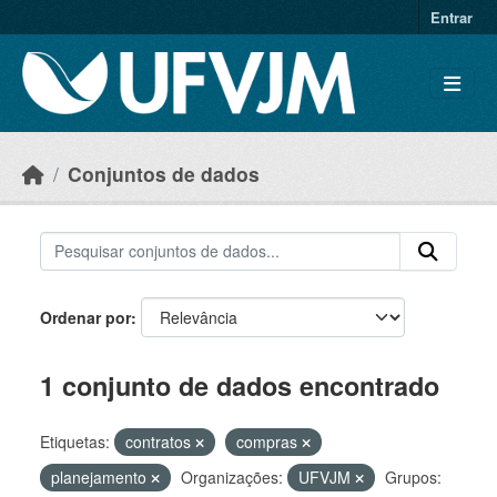
Skip to main content
Entrar
Conjuntos de dados
Ordenar por
1 conjunto de dados encontrado
Etiquetas:
contratos
compras
planejamento
Organizações:
UFVJM
Grupos: