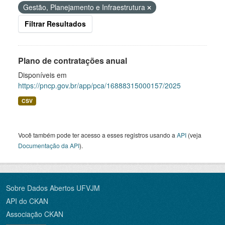
Gestão, Planejamento e Infraestrutura
Filtrar Resultados
Plano de contratações anual
Disponíveis em
https://pncp.gov.br/app/pca/16888315000157/2025
CSV
Você também pode ter acesso a esses registros usando a
API
(veja
Documentação da API
).
Sobre Dados Abertos UFVJM
API do CKAN
Associação CKAN