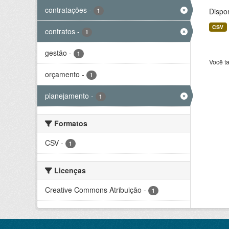
contratações
-
Dispo
1
CSV
contratos
-
1
gestão
-
1
Você t
orçamento
-
1
planejamento
-
1
Formatos
CSV
-
1
Licenças
Creative Commons Atribuição
-
1