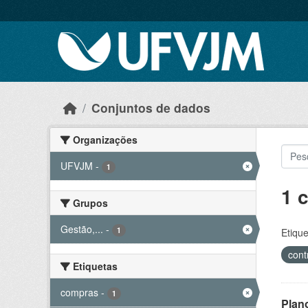
Skip to main content
Conjuntos de dados
Organizações
UFVJM
-
1
1 
Grupos
Gestão,...
-
1
Etique
cont
Etiquetas
compras
-
1
Plan