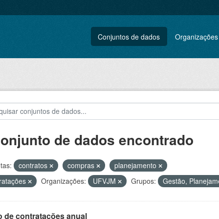
Conjuntos de dados
Organizações
conjunto de dados encontrado
tas:
contratos
compras
planejamento
ratações
Organizações:
UFVJM
Grupos:
Gestão, Planejame
o de contratações anual