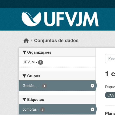
Skip to main content
Conjuntos de dados
Organizações
UFVJM
-
1
1 
Grupos
Gestão,...
-
1
Etique
CS
Etiquetas
compras
-
1
Plan