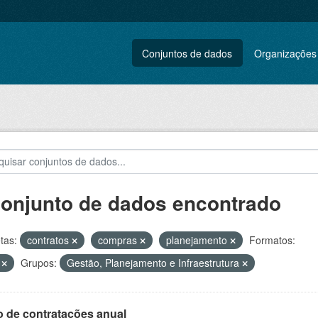
Conjuntos de dados
Organizações
conjunto de dados encontrado
tas:
contratos
compras
planejamento
Formatos:
V
Grupos:
Gestão, Planejamento e Infraestrutura
o de contratações anual