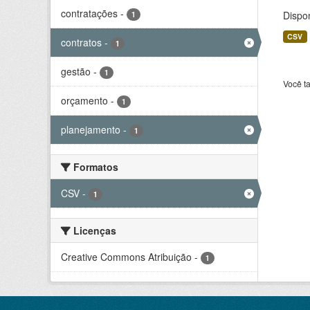
contratações
-
Dispo
1
CSV
contratos
-
1
gestão
-
1
Você t
orçamento
-
1
planejamento
-
1
Formatos
CSV
-
1
Licenças
Creative Commons Atribuição
-
1