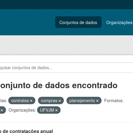
Conjuntos de dados
Organizações
conjunto de dados encontrado
tas:
contratos
compras
planejamento
Formatos:
V
Organizações:
UFVJM
o de contratações anual