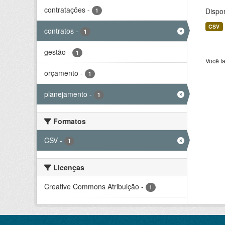
contratações
-
Dispo
1
CSV
contratos
-
1
gestão
-
1
Você t
orçamento
-
1
planejamento
-
1
Formatos
CSV
-
1
Licenças
Creative Commons Atribuição
-
1