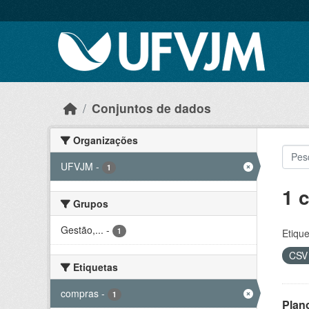
Skip to main content
Conjuntos de dados
Organizações
UFVJM
-
1
1 
Grupos
Gestão,...
-
1
Etique
CS
Etiquetas
compras
-
1
Plan