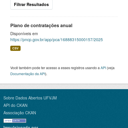
Filtrar Resultados
Plano de contratações anual
Disponíveis em
https://pncp.gov.br/app/pca/16888315000157/2025
CSV
Você também pode ter acesso a esses registros usando a
API
(veja
Documentação da API
).
Sobre Dados Abertos UFVJM
API do CKAN
Associação CKAN
Impulsionado por