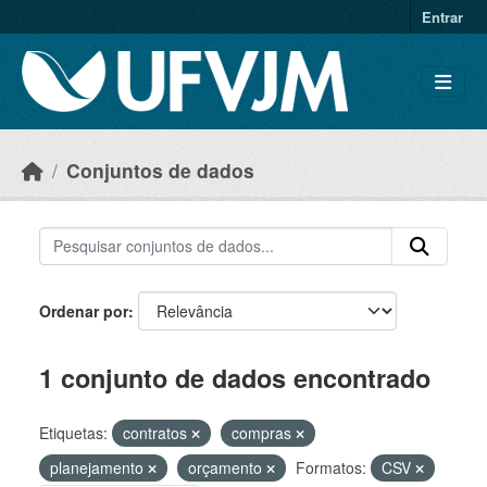
Skip to main content
Entrar
Conjuntos de dados
Ordenar por
1 conjunto de dados encontrado
Etiquetas:
contratos
compras
planejamento
orçamento
Formatos:
CSV