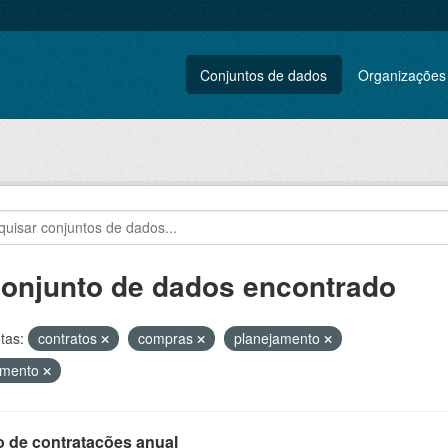
Conjuntos de dados
Organizações
conjunto de dados encontrado
tas:
contratos
compras
planejamento
amento
o de contratações anual