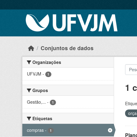
Skip to main content
Conjuntos de dados
Organizações
UFVJM
-
1
1 
Grupos
Gestão,...
-
1
Etique
orç
Etiquetas
compras
-
1
Plan