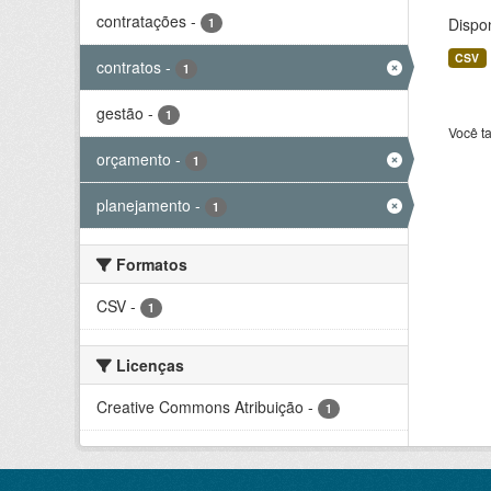
contratações
-
Dispo
1
CSV
contratos
-
1
gestão
-
1
Você t
orçamento
-
1
planejamento
-
1
Formatos
CSV
-
1
Licenças
Creative Commons Atribuição
-
1