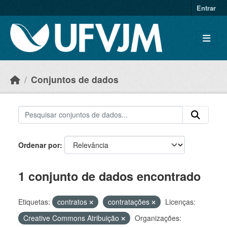
Skip to main content
Entrar
Conjuntos de dados
Ordenar por
1 conjunto de dados encontrado
Etiquetas:
contratos
contratações
Licenças:
Creative Commons Atribuição
Organizações: