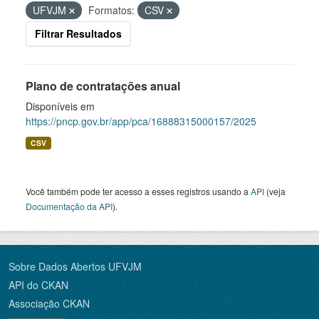
UFVJM
Formatos:
CSV
Filtrar Resultados
Plano de contratações anual
Disponíveis em
https://pncp.gov.br/app/pca/16888315000157/2025
CSV
Você também pode ter acesso a esses registros usando a
API
(veja
Documentação da API
).
Sobre Dados Abertos UFVJM
API do CKAN
Associação CKAN