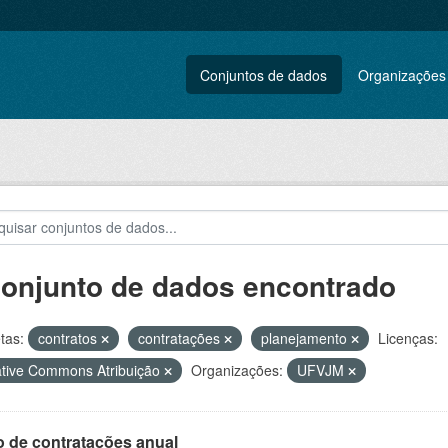
Conjuntos de dados
Organizações
conjunto de dados encontrado
tas:
contratos
contratações
planejamento
Licenças:
tive Commons Atribuição
Organizações:
UFVJM
o de contratações anual