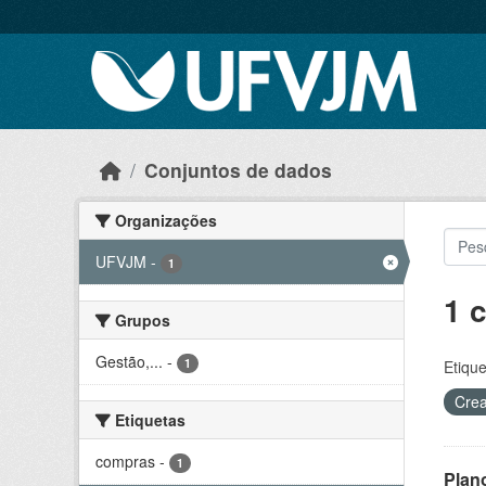
Skip to main content
Conjuntos de dados
Organizações
UFVJM
-
1
1 
Grupos
Gestão,...
-
1
Etique
Crea
Etiquetas
compras
-
1
Plan