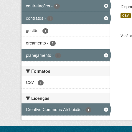
contratações
-
Dispo
1
CSV
contratos
-
1
gestão
-
1
Você t
orçamento
-
1
planejamento
-
1
Formatos
CSV
-
1
Licenças
Creative Commons Atribuição
-
1