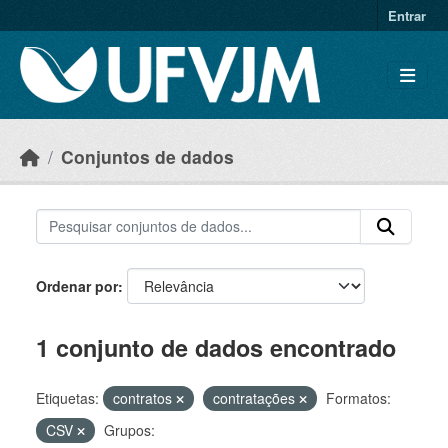
Skip to main content
Entrar
Conjuntos de dados
Ordenar por
1 conjunto de dados encontrado
Etiquetas:
contratos
contratações
Formatos:
CSV
Grupos: