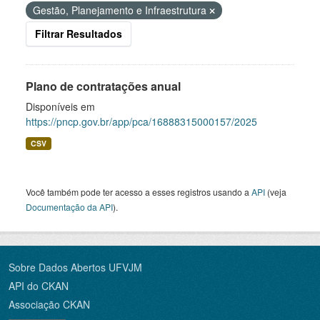
Gestão, Planejamento e Infraestrutura
Filtrar Resultados
Plano de contratações anual
Disponíveis em
https://pncp.gov.br/app/pca/16888315000157/2025
CSV
Você também pode ter acesso a esses registros usando a
API
(veja
Documentação da API
).
Sobre Dados Abertos UFVJM
API do CKAN
Associação CKAN