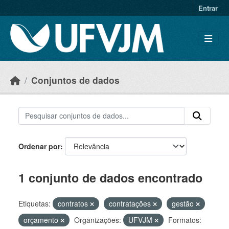
Skip to main content
Entrar
Conjuntos de dados
Ordenar por
1 conjunto de dados encontrado
Etiquetas:
contratos
contratações
gestão
orçamento
Organizações:
UFVJM
Formatos: