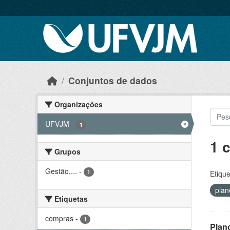
Skip to main content
Conjuntos de dados
Organizações
UFVJM
-
1
1 
Grupos
Gestão,...
-
1
Etique
pla
Etiquetas
compras
-
1
Plan