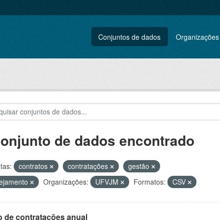
Conjuntos de dados
Organizações
conjunto de dados encontrado
tas:
contratos
contratações
gestão
nejamento
Organizações:
UFVJM
Formatos:
CSV
o de contratações anual