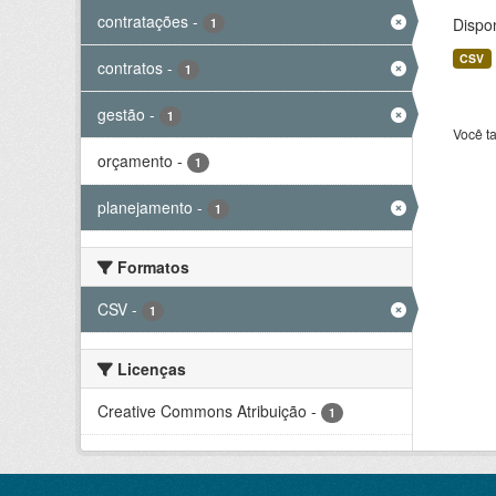
contratações
-
Dispo
1
CSV
contratos
-
1
gestão
-
1
Você t
orçamento
-
1
planejamento
-
1
Formatos
CSV
-
1
Licenças
Creative Commons Atribuição
-
1