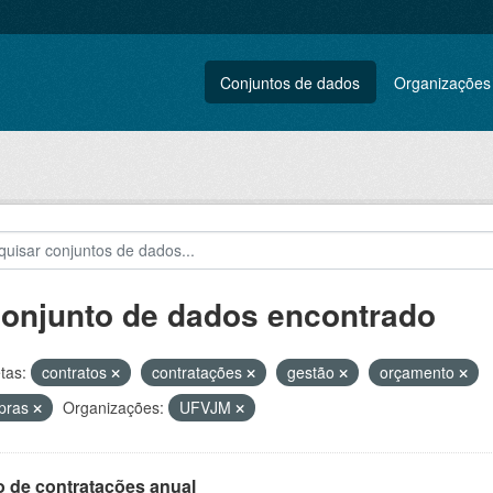
Conjuntos de dados
Organizações
conjunto de dados encontrado
tas:
contratos
contratações
gestão
orçamento
pras
Organizações:
UFVJM
o de contratações anual