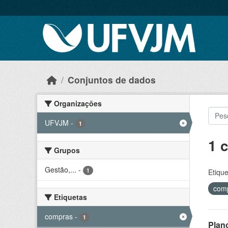
Skip to main content
Conjuntos de dados
Organizações
UFVJM
-
1
1 
Grupos
Gestão,...
-
1
Etique
com
Etiquetas
compras
-
1
Plan