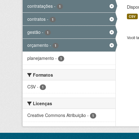
contratações
-
Dispo
1
CSV
contratos
-
1
gestão
-
1
Você t
orçamento
-
1
planejamento
-
1
Formatos
CSV
-
1
Licenças
Creative Commons Atribuição
-
1