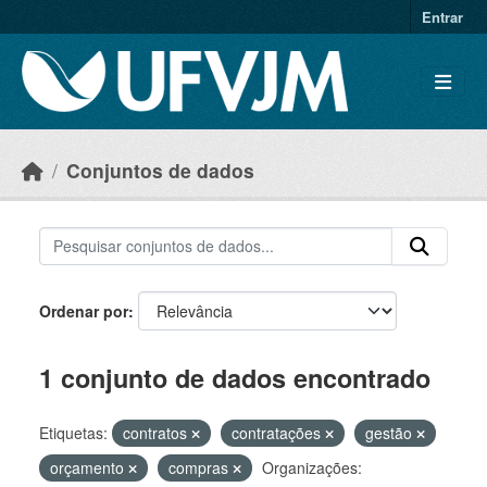
Skip to main content
Entrar
Conjuntos de dados
Ordenar por
1 conjunto de dados encontrado
Etiquetas:
contratos
contratações
gestão
orçamento
compras
Organizações: