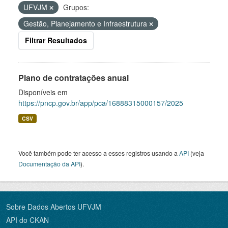
UFVJM
Grupos:
Gestão, Planejamento e Infraestrutura
Filtrar Resultados
Plano de contratações anual
Disponíveis em
https://pncp.gov.br/app/pca/16888315000157/2025
CSV
Você também pode ter acesso a esses registros usando a
API
(veja
Documentação da API
).
Sobre Dados Abertos UFVJM
API do CKAN