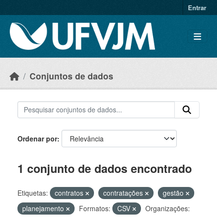
Skip to main content
Entrar
Conjuntos de dados
Ordenar por
1 conjunto de dados encontrado
Etiquetas:
contratos
contratações
gestão
planejamento
Formatos:
CSV
Organizações: