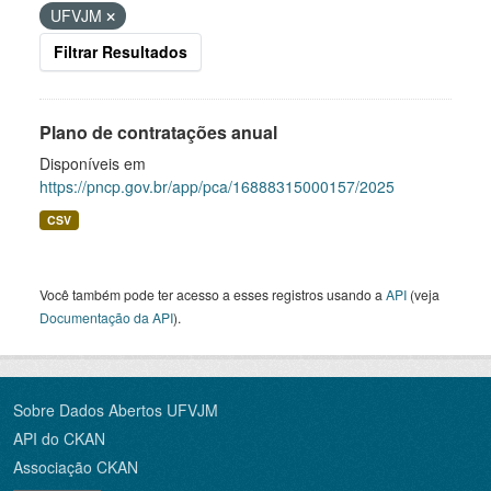
UFVJM
Filtrar Resultados
Plano de contratações anual
Disponíveis em
https://pncp.gov.br/app/pca/16888315000157/2025
CSV
Você também pode ter acesso a esses registros usando a
API
(veja
Documentação da API
).
Sobre Dados Abertos UFVJM
API do CKAN
Associação CKAN