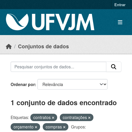
Skip to main content
Entrar
Conjuntos de dados
Ordenar por
1 conjunto de dados encontrado
Etiquetas:
contratos
contratações
orçamento
compras
Grupos: