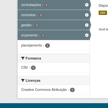
contratações
-
Dispo
1
CSV
contratos
-
1
gestão
-
1
Você t
orçamento
-
1
planejamento
-
1
Formatos
CSV
-
1
Licenças
Creative Commons Atribuição
-
1