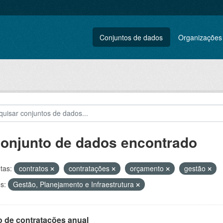
Conjuntos de dados
Organizações
conjunto de dados encontrado
tas:
contratos
contratações
orçamento
gestão
s:
Gestão, Planejamento e Infraestrutura
o de contratações anual