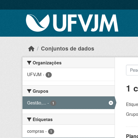
Skip to main content
Conjuntos de dados
Organizações
UFVJM
-
1
1 
Grupos
Gestão,...
-
1
Etique
Grupo
Etiquetas
compras
-
1
Plan