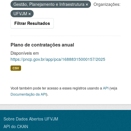
Gestão, Planejamento e Infraestrutura
Organizações:
UFVJM
Filtrar Resultados
Plano de contratações anual
Disponíveis em
https://pncp.gov.br/app/pca/16888315000157/2025
CSV
Você também pode ter acesso a esses registros usando a
API
(veja
Documentação da API
).
Sobre Dados Abertos UFVJM
API do CKAN