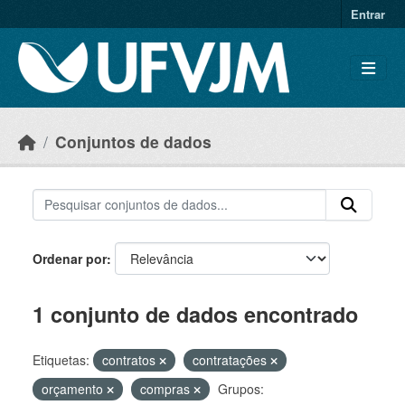
Skip to main content
Entrar
Conjuntos de dados
Ordenar por
1 conjunto de dados encontrado
Etiquetas:
contratos
contratações
orçamento
compras
Grupos: