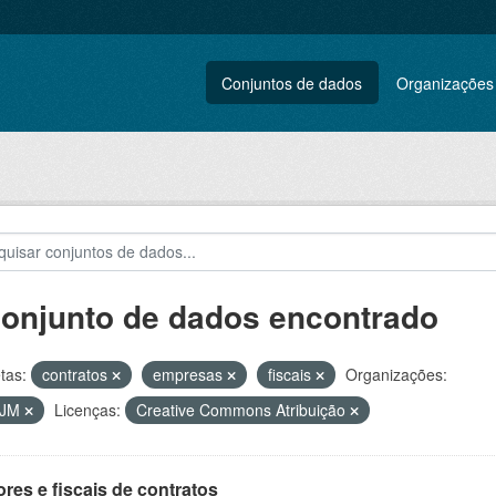
Conjuntos de dados
Organizações
conjunto de dados encontrado
tas:
contratos
empresas
fiscais
Organizações:
VJM
Licenças:
Creative Commons Atribuição
res e fiscais de contratos