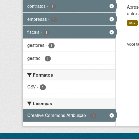
contratos
-
Aprese
1
entre
empresas
-
1
CSV
fiscais
-
1
Você t
gestores
-
1
gestão
-
1
Formatos
CSV
-
1
Licenças
Creative Commons Atribuição
-
1