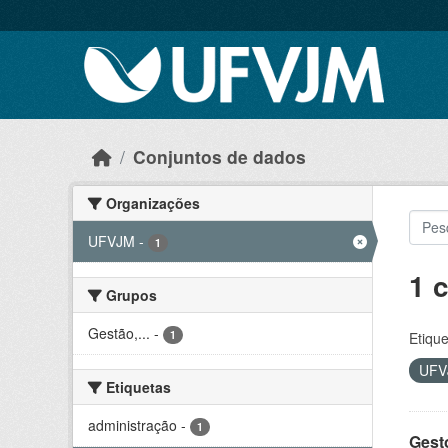
Skip to main content
Conjuntos de dados
Organizações
UFVJM
-
1
1 
Grupos
Gestão,...
-
1
Etique
UF
Etiquetas
administração
-
1
Gesto