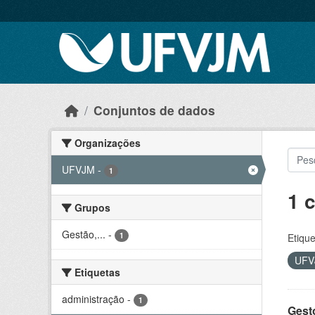
Skip to main content
Conjuntos de dados
Organizações
UFVJM
-
1
1 
Grupos
Gestão,...
-
1
Etique
UF
Etiquetas
administração
-
1
Gesto