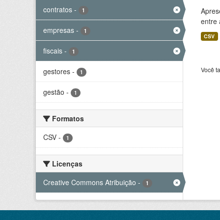
contratos
-
Aprese
1
entre
empresas
-
1
CSV
fiscais
-
1
Você t
gestores
-
1
gestão
-
1
Formatos
CSV
-
1
Licenças
Creative Commons Atribuição
-
1