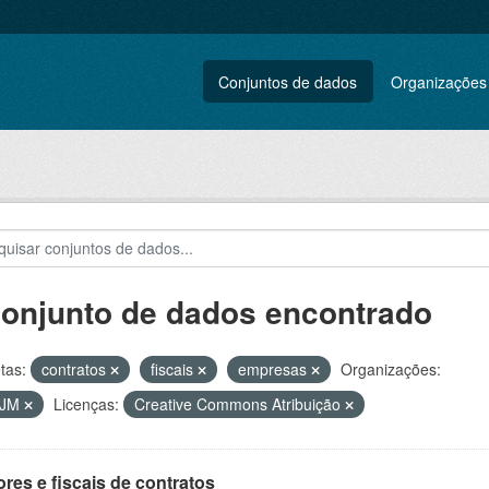
Conjuntos de dados
Organizações
conjunto de dados encontrado
tas:
contratos
fiscais
empresas
Organizações:
VJM
Licenças:
Creative Commons Atribuição
res e fiscais de contratos