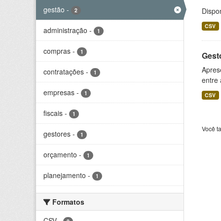
gestão
-
Dispo
2
CSV
administração
-
1
compras
-
1
Gesto
Aprese
contratações
-
1
entre
empresas
-
1
CSV
fiscais
-
1
Você t
gestores
-
1
orçamento
-
1
planejamento
-
1
Formatos
CSV
-