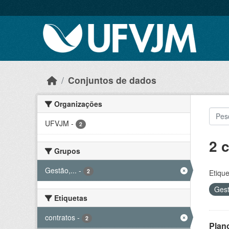
Skip to main content
Conjuntos de dados
Organizações
UFVJM
-
2
2 
Grupos
Gestão,...
-
2
Etique
Gest
Etiquetas
contratos
-
2
Plan