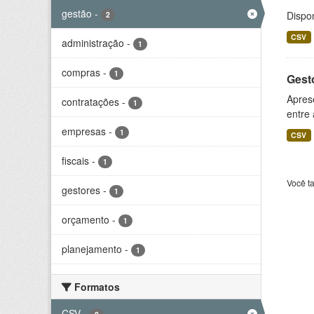
gestão
-
Dispo
2
CSV
administração
-
1
compras
-
1
Gesto
Aprese
contratações
-
1
entre
empresas
-
1
CSV
fiscais
-
1
Você t
gestores
-
1
orçamento
-
1
planejamento
-
1
Formatos
CSV
-